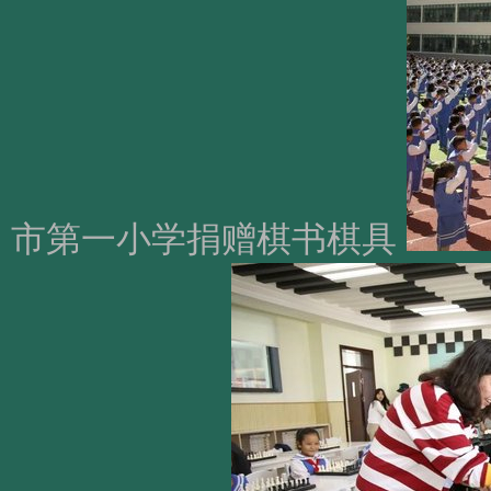
市第一小学捐赠棋书棋具