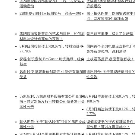
2024年全国西部国象推广工程（拉萨站）
大满贯+奥运金牌不会改计划 高
活动启动
岁前退役
229期夏姐排列三预测奖号：必杀一码0
国乒抵达巴黎！刘国梁透露中
点，网友预测5个单项金牌
酒吧墙面装饰背后的艺术与科技：如何用
昔日鞋王奥康，猛足了劲转型
材料与设计点亮你的夜晚！
8月9日国投转债上涨0.07%，转股溢价率
国内首个全绿电供应虚拟电厂
77.79%
策释放虚拟电厂盈利潜能
探秘:铂玑定制 BroGust：时光雕琢，经典
主板震荡反弹 盘面普涨积极！
新生
风向转变 苹果股价创新高 供应链有望深度
道恩股份: 关于道恩转债回售
受益
性公告
万凯新材: 万凯新材料股份有限公司创业板
8月9日华海转债上涨0.07%
108.67%
向不特定对象发行可转换公司债券发行提
示性公告
8月9日精达转债下跌0.12%
2.77%
瑞达期货: 关于“瑞达转债”回售的第四次提
调酒师证书的报名有哪些条件
示性公告
些作用？可以在哪里就业？
2024年8月5日全国主要批发市场活鲫鱼价
8月9日苏租转债下跌0.43%