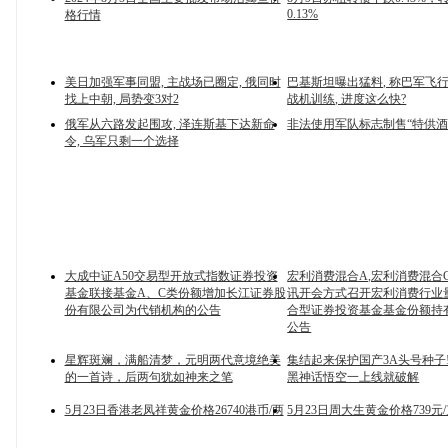
0.13%
格行情
美日加强军事同盟, 主战场已圈定, 俄同时
巴基斯坦曝出猛料, 称巴军飞行
找上中朝, 局势变3对2
战机训练, 进度这么快?
俄军从六路发起围攻, 泽连斯基下达新命
非法使用军队标志制售“特供酒
令, 乌军只剩一个选择
大成中证A50交易型开放式指数证券投资
宏利消费混合A,宏利消费混合C
基金联接基金A、C类份额增加长江证券股
讯开会方式召开宏利消费行业
份有限公司为代销机构的公告
合型证券投资基金基金份额持
公告
星辉斑斓，满船清梦，元明两代意境绝美
集结起来保护国产3A头号种子!
的一首诗，后两句犹如神来之笔
黑神话悟空一上线就破解
5月23日香港老凤祥黄金价格26740港币/两
5月23日周大生黄金价格739元