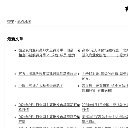
杏
杏宇
»
站点地图
最新文章
掘金双向亚利桑那大五得分手，他是一名
高盛“无人驾驶”深度报告：北美Ro
相当不错的得分手？_乐福_球员_能力
进入商业化阶段，下一步是大
官方：将率先恢复福建居民到马祖旅游
儿子找对象, 顶级的愚蠢, 是
的女儿
中医：气虚之人秋天最难熬！
高血压、兼有阳萎! 这个方法, 
调和肝肾, 直击病根!
2024年9月1日全国主要批发市场葵花籽价
2024年9月1日全国主要批发
格行情
行情
2024年9月1日全国主要批发市场蘑菇价格
美巡与LIV高尔夫金主达成协
行情
请求耐心